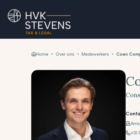
Home
>
Over ons
>
Medewerkers
>
Coen Com
C
Cons
Conta
Ams
+31 