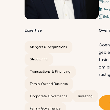
c.c
Bekij
Beki
Expertise
Over 
Coen 
Mergers & Acquisitions
gebie
fusie
Structuring
om pr
Transactions & Financing
rustig
Family Owned Business
Corporate Governance
Investing
Family Governance