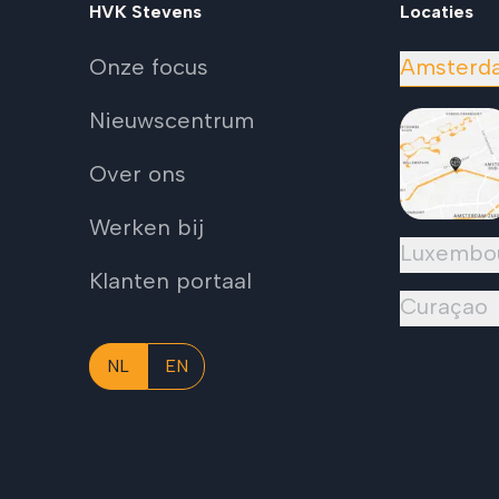
HVK Stevens
Locaties
Onze focus
Amsterd
Nieuwscentrum
Over ons
Werken bij
Luxembo
Klanten portaal
Curaçao
NL
EN