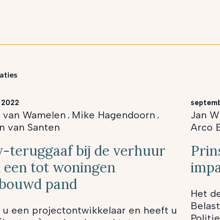
aties
 2022
septemb
s van Wamelen
Mike Hagendoorn
Jan W
,
,
n van Santen
Arco 
-teruggaaf bij de verhuur
Prin
 een tot woningen
impa
rbouwd pand
Het de
Belas
 u een projectontwikkelaar en heeft u
Politi