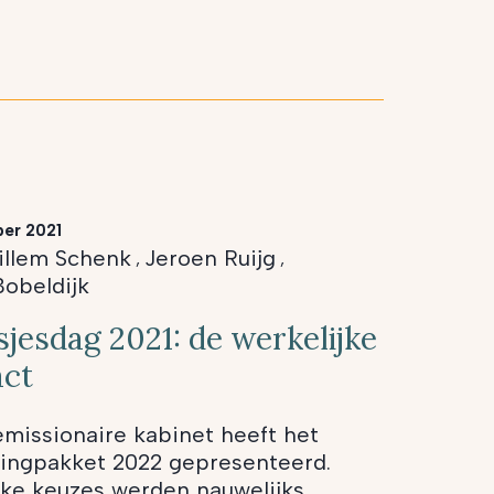
er 2021
illem Schenk
Jeroen Ruijg
,
,
Bobeldijk
sjesdag 2021: de werkelijke
ct
missionaire kabinet heeft het
tingpakket 2022 gepresenteerd.
eke keuzes werden nauwelijks