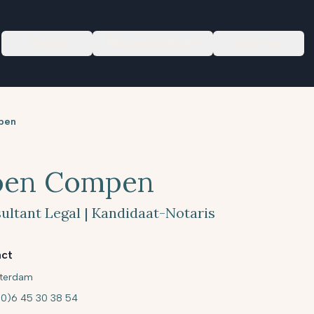
Focus
Nieuwscentrum
Over ons
pen
oen Compen
ultant Legal | Kandidaat-Notaris
ct
terdam
(0)6 45 30 38 54