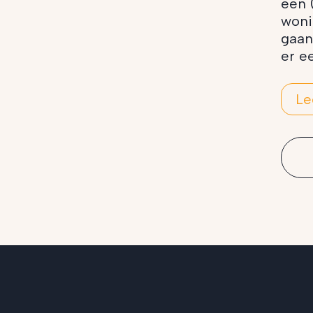
een 
woni
gaan
er e
Le