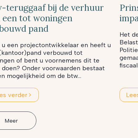
-teruggaaf bij de verhuur
Prin
 een tot woningen
impa
rbouwd pand
Het de
Belas
 u een projectontwikkelaar en heeft u
Politi
(kantoor)pand verbouwd tot
gemaa
ngen of bent u voornemens dit te
fiscaa
 doen? Onder voorwaarden bestaat
en mogelijkheid om de btw...
es verder
Lee
Meer