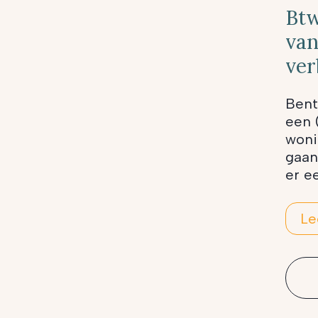
Btw
van
ve
Bent
een 
woni
gaan
er e
Le