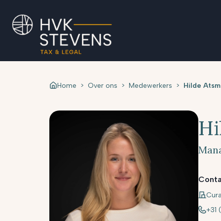
Home
>
Over ons
>
Medewerkers
>
Hilde Atsm
Hi
Mana
Conta
Cur
+31 