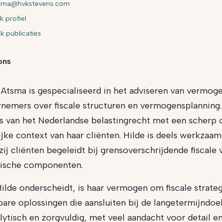
tsma@hvkstevens.com
k profiel
jk publicaties
ons
 Atsma is gespecialiseerd in het adviseren van vermoge
nemers over fiscale structuren en vermogensplanning.
s van het Nederlandse belastingrecht met een scherp 
ijke context van haar cliënten. Hilde is deels werkzaa
zij cliënten begeleidt bij grensoverschrijdende fiscal
bische componenten.
ilde onderscheidt, is haar vermogen om fiscale strateg
are oplossingen die aansluiten bij de langetermijndoel
alytisch en zorgvuldig, met veel aandacht voor detail 