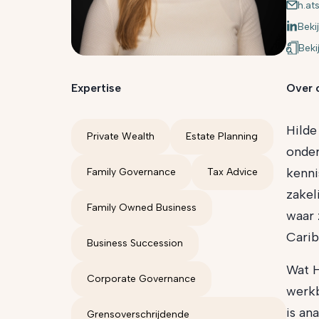
h.a
Bekij
Beki
Expertise
Over 
Hilde
Private Wealth
Estate Planning
onder
kenni
Family Governance
Tax Advice
zakel
Family Owned Business
waar 
Cari
Business Succession
Wat H
Corporate Governance
werkb
is an
Grensoverschrijdende