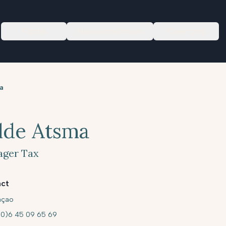
Focus
Nieuwscentrum
Over ons
a
lde Atsma
ger Tax
ct
açao
(0)6 45 09 65 69