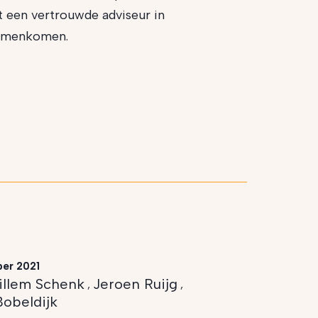
t een vertrouwde adviseur in
 samenkomen.
er 2021
illem Schenk
Jeroen Ruijg
,
,
Bobeldijk