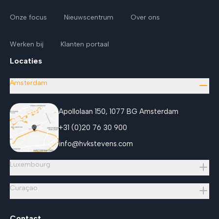
Onze focus
Nieuwscentrum
Over ons
Werken bij
Klanten portaal
Locaties
Amsterdam
Apollolaan 150, 1077 BG Amsterdam
+31 (0)20 76 30 900
info@hvkstevens.com
Luxembourg
Curaçao
Contact