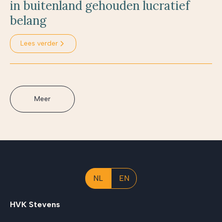
in buitenland gehouden lucratief
belang
Lees verder
Meer
NL
EN
HVK Stevens