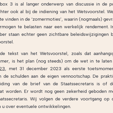
 box 3 is al langer onderwerp van discussie in de po
hter ook al bij de indiening van het Wetsvoorstel. Wel
 te vinden in de ‘zomermoties’, waarin (nogmaals) gev
mogen te belasten naar een werkelijk rendement. In
ber staan echter geen zichtbare beleidswijzigingen 
orstel.
de tekst van het Wetsvoorstel, zoals dat aanhangi
mer, is het plan (nog steeds) om de wet in te late
023
, met 31 december 2023 als eerste toetsmome
n de schulden aan de eigen vennootschap. De prakti
eiding van de brief van de Staatssecretaris is of 
aat worden. Er wordt nog geen zekerheid geboden me
atssecretaris. Wij volgen de verdere voortgang op
 u over eventuele ontwikkelingen.