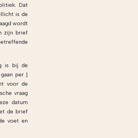
litiek. Dat
licht is de
raagd wordt
 zijn brief
betreffende
g is bij de
n gaan per
1
nt voor de
sche vraag
deze datum
t de brief
 de voet en