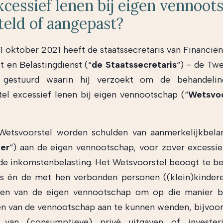
cessief lenen bij eigen vennoot
teld of aangepast?
 1 oktober 2021 heeft de staatssecretaris van Financiën
it en Belastingdienst (“
de Staatssecretaris
“) – de Tw
 gestuurd waarin hij verzoekt om de behandeli
el excessief lenen bij eigen vennootschap (“
Wetsvoo
Wetsvoorstel worden schulden van aanmerkelijkbela
er
“) aan de eigen vennootschap, voor zover excessief
de inkomstenbelasting. Het Wetsvoorstel beoogt te b
s én de met hen verbonden personen ((klein)kindere
nen van de eigen vennootschap om op die manier bel
en van de vennootschap aan te kunnen wenden, bijvoo
van (consumptieve) privé uitgaven of invester