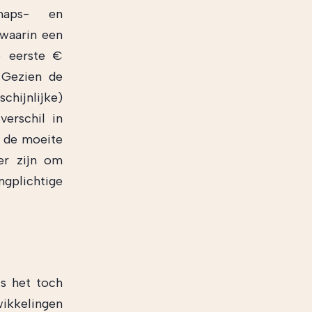
haps- en
 waarin een
e eerste €
 Gezien de
chijnlijke)
verschil in
s de moeite
er zijn om
gplichtige
is het toch
wikkelingen