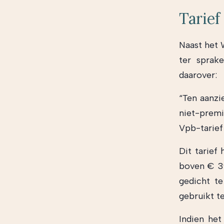
Tarief
Naast het 
ter sprak
daarover:
“Ten aanzi
niet-premi
Vpb-tarie
Dit tarief
boven € 39
gedicht te
gebruikt t
Indien het