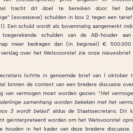
stel tracht dit doel te bereiken door het bel
ge” (excessieve) schulden in box 2 tegen een tarie
21). Een schuld wordt als bovenmatig aangemerkt ind
 toegerekende schulden van de AB-houder aan
hap meer bedragen dan (in beginsel) € 500.000
 verslag over het Wetsvoorstel zie onze nieuwsbrie
ecretaris lichtte in genoemde brief van 1 oktober 
el binnen de context van een bredere discussie over
ng van vermogen moet worden gezien. “
Het vermoge
nderlinge samenhang worden bekeken met het vermo
box 3 wordt belast
” aldus de Staatssecretaris. Dit 
int geïnterpreteerd worden om het Wetsvoorstel op
te houden in het kader van deze bredere discussie.