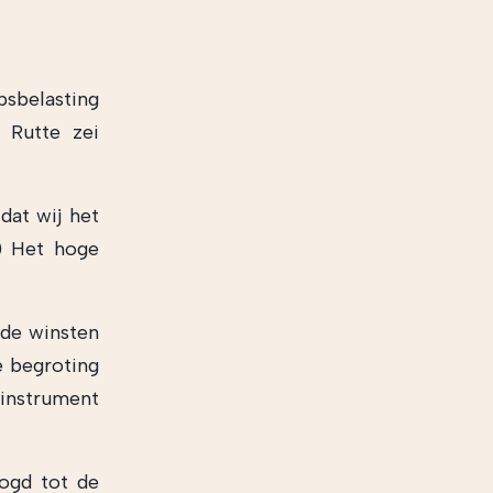
psbelasting
 Rutte zei
dat wij het
…) Het hoge
 de winsten
e begroting
 instrument
oogd tot de