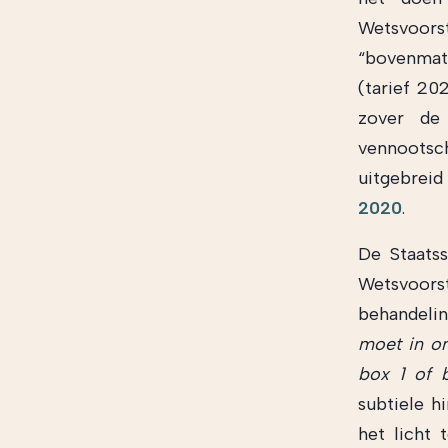
Wetsvoor
“bovenmati
(tarief 20
zover de
vennootsc
uitgebreid
2020
.
De Staatss
Wetsvoorst
behandeli
moet in o
box 1 of 
subtiele h
het licht 