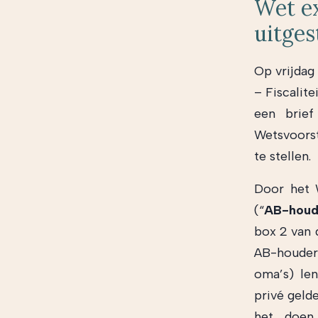
Wet ex
uitges
Op vrijdag
– Fiscalite
een brief
Wetsvoorst
te stellen.
Door het 
(“
AB-houd
box 2 van 
AB-houder
oma’s) le
privé geld
het doen 