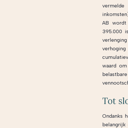
vermeld
inkomsten)
AB wordt 
395.000 i
verlenging
verhoging 
cumulatiev
waard om 
belastbar
vennootsch
Tot sl
Ondanks he
belangrijk