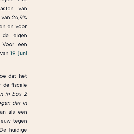
asten van
f van 26,9%
ien en voor
 de eigen
. Voor een
f van
19 juni
toe dat het
 de fiscale
n in box 2
gen dat in
kan als een
nieuw tegen
 De huidige