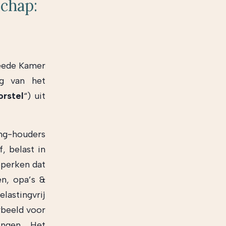
schap:
eede Kamer
ng van het
rstel
“) uit
ng-houders
, belast in
eperken dat
n, opa’s &
astingvrij
rbeeld voor
ingen. Het