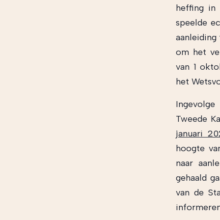
heffing in
speelde ec
aanleiding
om het ver
van 1 okto
het Wetsvo
Ingevolge 
Tweede Ka
januari 2
hoogte va
naar aanl
gehaald g
van de Sta
informeren