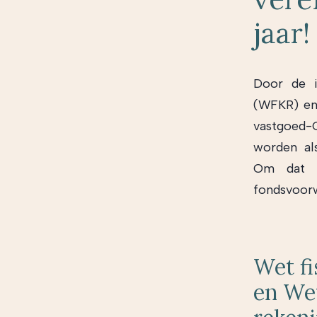
jaar!
Door de i
(WFKR) en
vastgoed-C
worden al
Om dat t
fondsvoorw
Wet fi
en We