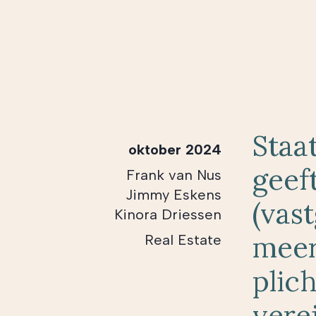
Staa
oktober 2024
geef
Frank van Nus
Jimmy Eskens
(vas
Kinora Driessen
meer
Real Estate
plic
vere