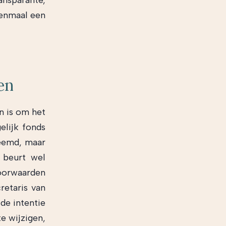
nsparante,
eenmaal een
en
n is om het
elijk fonds
reemd, maar
 beurt wel
voorwaarden
retaris van
de intentie
e wijzigen,