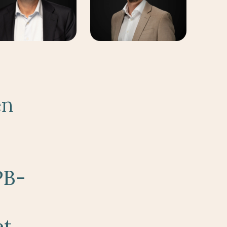
ën
n
PB-
et