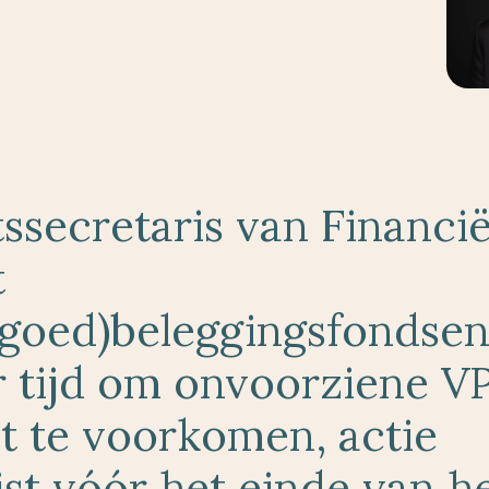
tssecretaris van Financi
t
tgoed)beleggingsfondse
 tijd om onvoorziene V
ht te voorkomen, actie
ist vóór het einde van h