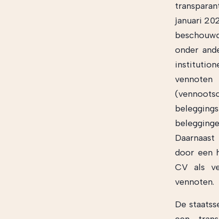
transparan
januari 20
beschouwd,
onder ande
instituti
vennote
(vennootsc
beleggings
belegging
Daarnaast 
door een h
CV als ve
vennoten.
De staatss