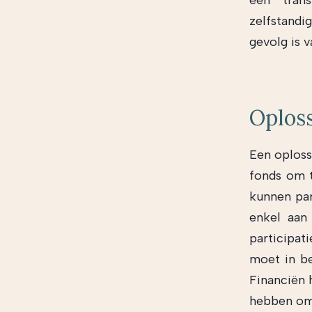
een trans
zelfstandi
gevolg is v
Oplos
Een oploss
fonds om t
kunnen par
enkel aan
participat
moet in be
Financiën 
hebben om 