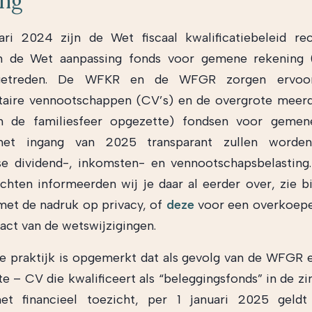
ing
ari 2024 zijn de Wet fiscaal kwalificatiebeleid re
 de Wet aanpassing fonds voor gemene rekening
getreden. De WFKR en de WFGR zorgen ervoor
aire vennootschappen (CV’s) en de overgrote meerd
n de familiesfeer opgezette) fondsen voor gemen
met ingang van 2025 transparant zullen worde
e dividend-, inkomsten- en vennootschapsbelasting.
chten informeerden wij je daar al eerder over, zie b
et de nadruk op privacy, of
deze
voor een overkoepe
act van de wetswijzigingen.
ale praktijk is opgemerkt dat als gevolg van de WFGR 
e – CV die kwalificeert als “beleggingsfonds” in de zin 
t financieel toezicht, per 1 januari 2025 geldt 