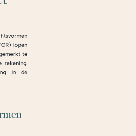
chtsvormen
FGR) lopen
ngemerkt te
 rekening.
ing in de
vormen