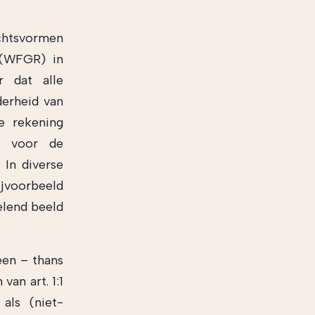
chtsvormen
 (WFGR) in
 dat alle
erheid van
e rekening
n voor de
 In diverse
ijvoorbeeld
lend beeld
een – thans
van art. 1:1
als (niet-