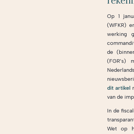
reken
Op 1 janu
(WFKR) en
werking 
commandit
de (binne
(FGR’s) 
Nederlands
nieuwsberi
dit artikel
m
van de imp
In de fisc
transparant
Wet op he