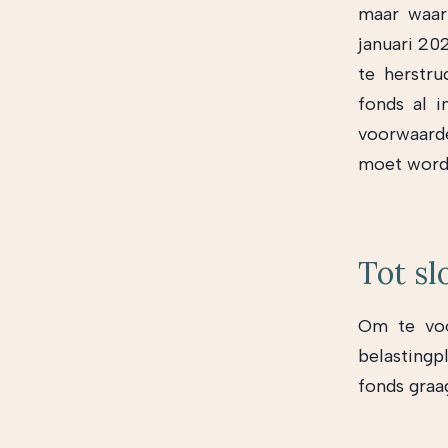
maar waar 
januari 20
te herstru
fonds al 
voorwaard
moet worde
Tot sl
Om te voo
belastingpl
fonds graa