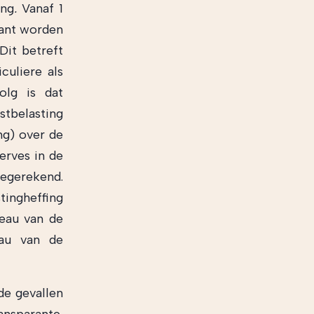
ing
.
Vanaf 1
rant worden
Dit betreft
culiere als
olg is dat
elasting
ng) over de
erves in de
egerekend.
tingheffing
veau van de
eau van de
de gevallen