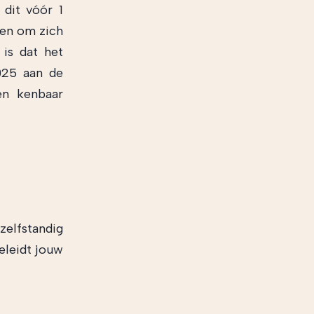
 dit vóór 1
gen om zich
 is dat het
025 aan de
en kenbaar
elfstandig
geleidt jouw