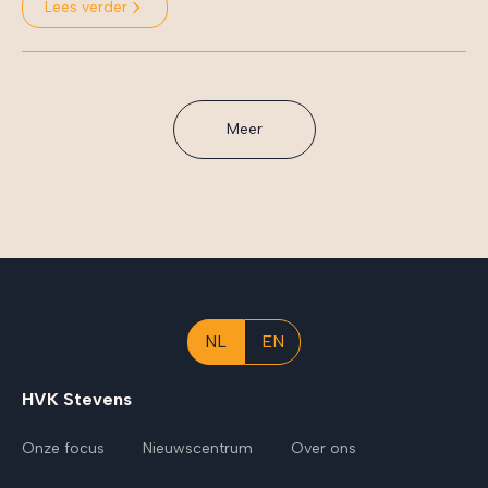
Lees verder
Meer
NL
EN
HVK Stevens
Onze focus
Nieuwscentrum
Over ons