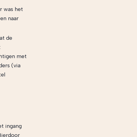
er was het
gen naar
at de
t
chtigen met
ers (via
tel
t ingang
Hierdoor