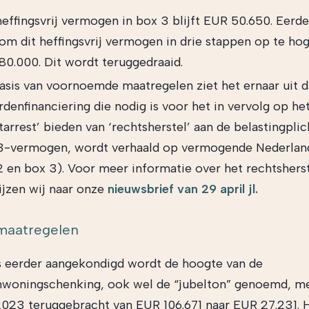
effingsvrij vermogen in box 3 blijft EUR 50.650. Eerd
om dit heffingsvrij vermogen in drie stappen op te ho
80.000. Dit wordt teruggedraaid.
asis van voornoemde maatregelen ziet het ernaar uit d
rdenfinanciering die nodig is voor het in vervolg op he
tarrest’ bieden van ‘rechtsherstel’ aan de belastingpli
3-vermogen, wordt verhaald op vermogende Nederland
2 en box 3). Voor meer informatie over het rechtshers
ijzen wij naar onze
nieuwsbrief van 29 april jl.
maatregelen
s eerder aangekondigd wordt de hoogte van de
nwoningschenking, ook wel de “jubelton” genoemd, me
2023 teruggebracht van EUR 106.671 naar EUR 27.231. 