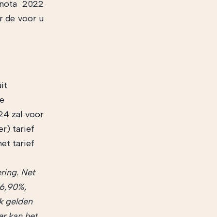
snota 2022
r de voor u
it
ze
24 zal voor
r) tarief
et tarief
ring. Net
26,90%,
k gelden
er kan het