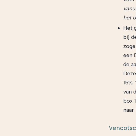
vanui
het 
Het 
bij 
zoge
een 
de a
Deze
15%. 
van d
box 
naar
Venootsc