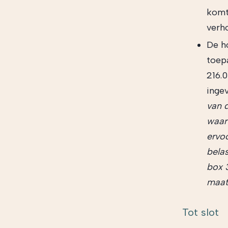
komt 
verh
De h
toep
216.0
inge
van 
waar
ervo
bela
box 3
maat
Tot slot