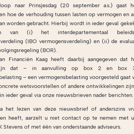
loop naar Prinsjesdag (20 september a.s.) gaat h
n hoe de verhouding tussen lasten op vermogen en 
kan worden gebracht. Hierbij wordt in ieder geval geke
en van (i) het interdepartementaal beleids
erdeling (IBO vermogensverdeling) en (ii) de evalu
volgingsregeling (BOR).
van Financiën Kaag heeft daarbij aangegeven dat 
ijn dat – in aanvulling op box 2 en box
elasting – een vermogensbelasting voorgesteld gaat 
oncrete wetsvoorstellen of andere ontwikkelingen zijn,
 in ieder geval via onze nieuwsbrieven nader berichten.
na het lezen van deze nieuwsbrief of anderszins vr
en heeft, aarzelt u niet contact op te nemen met u
 Stevens of met één van onderstaande adviseurs.