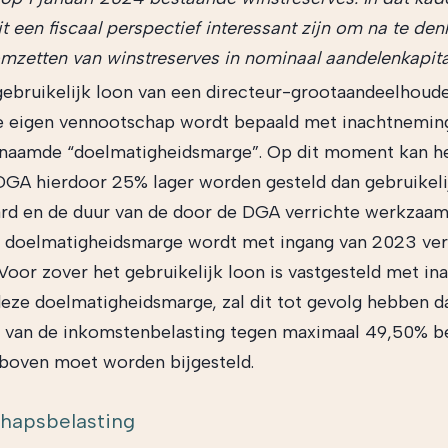
t een fiscaal perspectief interessant zijn om na te de
omzetten van winstreserves in nominaal aandelenkapitaa
gebruikelijk loon van een directeur-grootaandeelhoude
de eigen vennootschap wordt bepaald met inachtnemin
naamde “doelmatigheidsmarge”. Op dit moment kan he
DGA hierdoor 25% lager worden gesteld dan gebruikelij
ard en de duur van de door de DGA verrichte werkzaa
 doelmatigheidsmarge wordt met ingang van 2023 ver
Voor zover het gebruikelijk loon is vastgesteld met i
eze doelmatigheidsmarge, zal dit tot gevolg hebben da
1 van de inkomstenbelasting tegen maximaal 49,50% be
 boven moet worden bijgesteld.
hapsbelasting