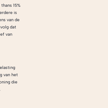
s thans 15%
erdere is
ens van de
evolg dat
ef van
elasting
g van het
oning die
.