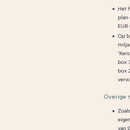
Het h
plan 
EUR 
Op b
milja
‘Kers
box 
box 
verw
Overige 
Zoal
eige
van 