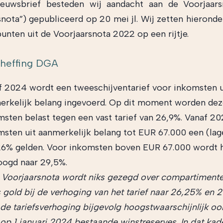
ieuwsbrief besteden wij aandacht aan de Voorjaar
snota”) gepubliceerd op 20 mei jl. Wij zetten hieronde
punten uit de Voorjaarsnota 2022 op een rijtje.
gheffing DGA
f 2024 wordt een tweeschijventarief voor inkomsten u
erkelijk belang ingevoerd. Op dit moment worden de
msten belast tegen een vast tarief van 26,9%. Vanaf 20
sten uit aanmerkelijk belang tot EUR 67.000 een (lage
26% gelden. Voor inkomsten boven EUR 67.000 wordt h
oogd naar 29,5%.
e Voorjaarsnota wordt niks gezegd over compartimente
 gold bij de verhoging van het tarief naar 26,25% en 
 de tariefsverhoging bijgevolg hoogstwaarschijnlijk oo
op 1 januari 2024 bestaande winstreserves. In dat kad