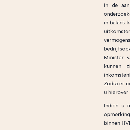
In de aan
onderzoeke
in balans 
uitkomst
vermogensv
bedrijfsop
Minister 
kunnen z
inkomstenb
Zodra er c
u hierover
Indien u 
opmerking
binnen HVK