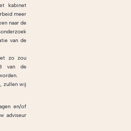
et kabinet
arbeid meer
ken naar de
onderzoek
atie van de
het zo zou
 3 van de
worden.
 zullen wij
agen en/of
w adviseur