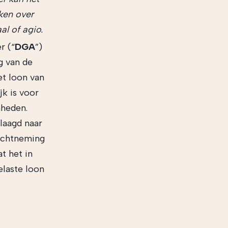
nken over
l of agio.
r (“
DGA
”)
g van de
t loon van
k is voor
mheden.
laagd naar
nachtneming
t het in
laste loon