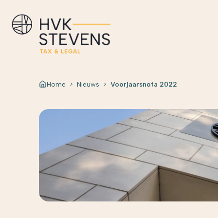
Home
>
Nieuws
>
Voorjaarsnota 2022