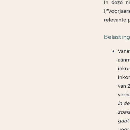
In deze n
(“Voorjaar
relevante 
Belastin
Vana
aanm
inko
inkom
van 
verh
In d
zoals
gaat
voor 