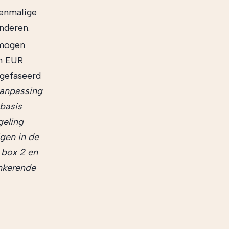
eenmalige
nderen.
 mogen
n EUR
 gefaseerd
aanpassing
 basis
geling
gen in de
 box 2 en
ankerende