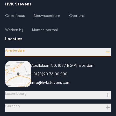
HVK Stevens
Onze focus
Nieuwscentrum
Over ons
Werken bij
Klanten portaal
Locaties
Amsterdam
Apollolaan 150, 1077 BG Amsterdam
+31 (0)20 76 30 900
info@hvkstevens.com
Luxembourg
Curaçao